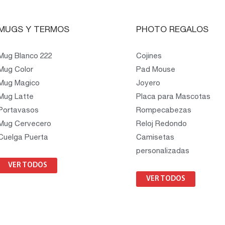
MUGS Y TERMOS
PHOTO REGALOS
Mug Blanco 222
Cojines
Mug Color
Pad Mouse
Mug Magico
Joyero
Mug Latte
Placa para Mascotas
Portavasos
Rompecabezas
Mug Cervecero
Reloj Redondo
Cuelga Puerta
Camisetas
personalizadas
VER TODOS
VER TODOS