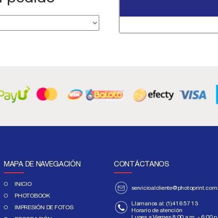
MAPA DE NAVEGACIÓN
CONTÁCTANOS
INICIO
servicioalcliente@photoprint.com
PHOTOBOOK
Llamanos al:
(1)416 57 13
IMPRESIÓN DE FOTOS
Horario de atención
Lunes a Viernes 8:00 a.m. - 6:00 p