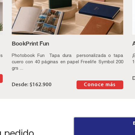
BookPrint Fun
es
Photobook Fun Tapa dura personalizada o tapa
¡
cuero con 40 páginas en papel Freelife Symbol 200
1
grs ...
$
162.900
–
Conoce más
 pedido