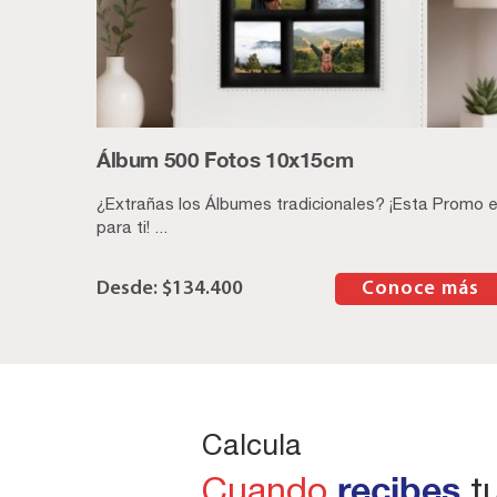
Álbum 500 Fotos 10x15cm
¿Extrañas los Álbumes tradicionales? ¡Esta Promo 
para ti! ...
$
134.400
–
Conoce más
Calcula
recibes
Cuando
tu