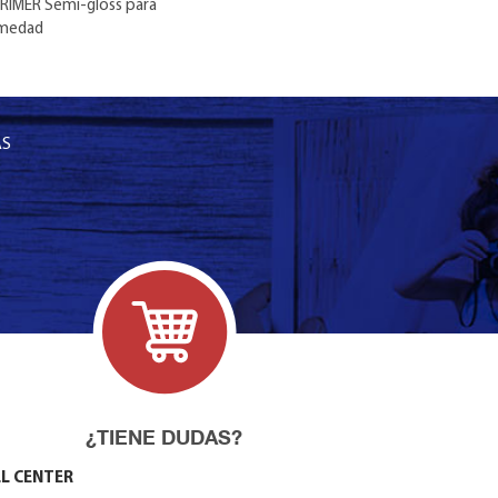
 PRIMER Semi-gloss para
humedad
AS
¿TIENE DUDAS?
L CENTER