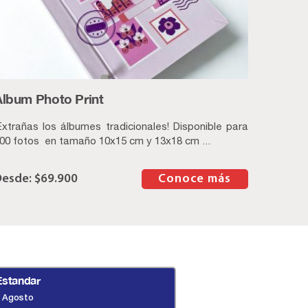
Album Photo Print
Extrañas los álbumes tradicionales! Disponible para
00 fotos en tamaño 10x15 cm y 13x18 cm ...
$
69.900
–
Conoce más
Estandar
Agosto