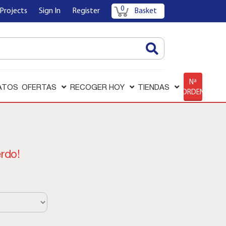
0
Projects
Sign In
Register
Basket
AQUÍ
Nª
ATOS
OFERTAS
RECOGER HOY
TIENDAS
ORDEN
rdo!