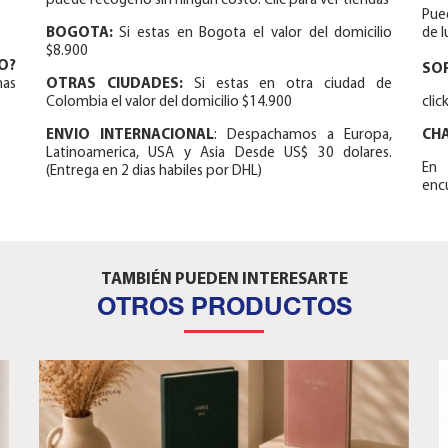
puede recogerlo sin ningún costo. Clic para ver tiendas
Pue
BOGOTA:
Si estas en Bogota el valor del domicilio
de l
$8.900
O?
SO
mas
OTRAS CIUDADES:
Si estas en otra ciudad de
Colombia el valor del domicilio $14.900
cli
ENVIO INTERNACIONAL
: Despachamos a Europa,
CH
Latinoamerica, USA y Asia Desde US$ 30 dolares.
En 
(Entrega en 2 dias habiles por DHL)
encu
TAMBIÉN PUEDEN INTERESARTE
OTROS PRODUCTOS