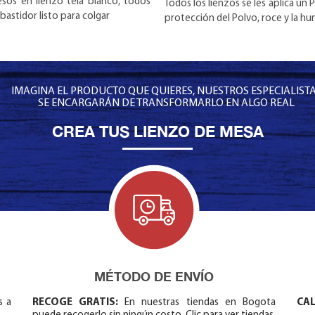
sos en lienzo tela blanco, todos
Todos los lienzos se les aplica un
bastidor listo para colgar
protección del Polvo, roce y la 
IMAGINA EL PRODUCTO QUE QUIERES, NUESTROS ESPECIALIST
SE ENCARGARÁN DE TRANSFORMARLO EN ALGO REAL
CREA TUS LIENZO DE MESA
MÉTODO DE ENVÍO
s a
RECOGE GRATIS:
En nuestras tiendas en Bogota
CAL