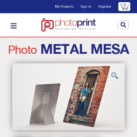
0
My Projects
Sign In
Register
METAL MESA
Photo