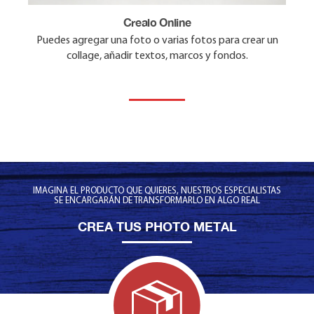
Crealo Online
¡Para Escritorio!
¿Por que Elegir Photo Metal?
Puedes agregar una foto o varias fotos para crear un
Los Photo Metal vienen listos para color sobre Mesas y
collage, añadir textos, marcos y fondos.
Proceso de Sublimación en aluminio Resistente al Fuego,
Escritorios
Rasguños, Luz UV y Químicos.
IMAGINA EL PRODUCTO QUE QUIERES, NUESTROS ESPECIALISTAS
SE ENCARGARÁN DE TRANSFORMARLO EN ALGO REAL
CREA TUS PHOTO METAL