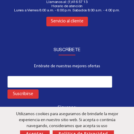
Llamanos al:
(1)416 57 13
Horario de atención
Lunes a Viernes 8:00 a.m. - 6:00 p.m. Sabados 8:00 a.m. - 4:00 p.m.
Aquí
Servicio al cliente
SUSCRÍBETE
Entérate de nuestras mejores ofertas
Suscribirse
Síguenos:
Utilizamos cookies para asegurarnos de brindarle la mejor
experiencia en nuestro sitio web. Si acepta o continúa
navegando, consideramos que acepta su uso
Aceptar
Política de Privacidad