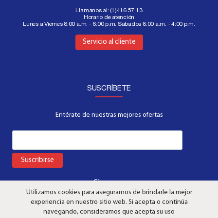
Llamanos al:
(1)416 57 13
Horario de atención
Lunes a Viernes 8:00 a.m. - 6:00 p.m. Sabados 8:00 a.m. - 4:00 p.m.
Aquí
Servicio al cliente
SUSCRÍBETE
Entérate de nuestras mejores ofertas
Suscribirse
Síguenos:
Utilizamos cookies para asegurarnos de brindarle la mejor
experiencia en nuestro sitio web. Si acepta o continúa
navegando, consideramos que acepta su uso