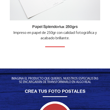
Listo para notas de amor
Laminado en una sola cara para que puedas escribir tu
Papel Splendorlux 250grs
mensaje en el reverso.
Impreso en papel de 250gr con calidad fotográfica y
acabado brillante.
IMAGINA EL PRODUCTO QUE QUIERES, NUESTROS ESPECIALISTAS
SE ENCARGARÁN DE TRANSFORMARLO EN ALGO REAL
CREA TUS FOTO POSTALES