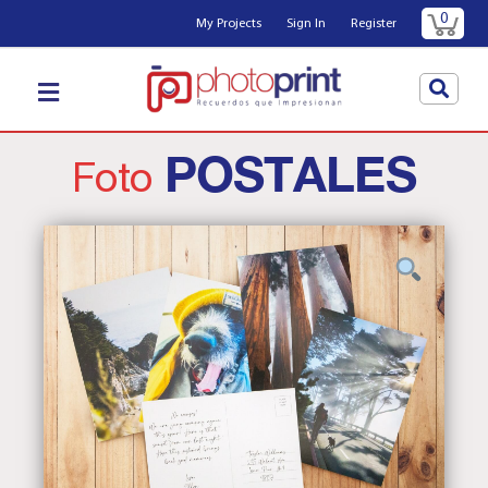
0
My Projects
Sign In
Register
POSTALES
Foto