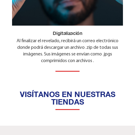
Proceso Químico Profesional
Digitalización
Al finalizar el revelado, recibirá un correo electrónico
Su película se procesa y escanea utilizando un
donde podrá descargar un archivo .zip de todas sus
procesador de inmersión una maquina reveladora
imágenes. Sus imágenes se envían como .jpgs
comprimidos con archivos .
VISÍTANOS EN NUESTRAS
TIENDAS