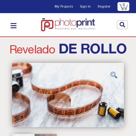
0
My Projects
Sign In
Register
DE ROLLO
Revelado