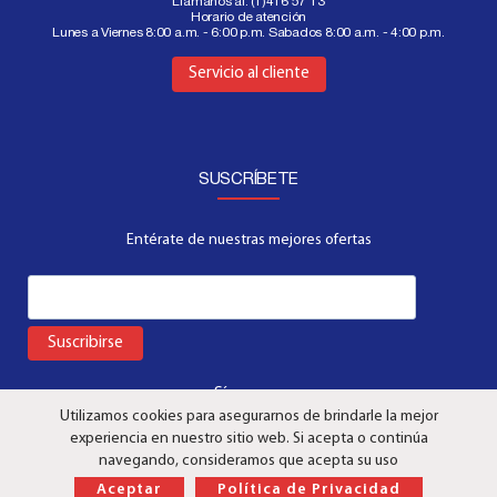
Llamanos al:
(1)416 57 13
Horario de atención
Lunes a Viernes 8:00 a.m. - 6:00 p.m. Sabados 8:00 a.m. - 4:00 p.m.
Aquí
Servicio al cliente
SUSCRÍBETE
Entérate de nuestras mejores ofertas
Suscribirse
Síguenos:
Utilizamos cookies para asegurarnos de brindarle la mejor
experiencia en nuestro sitio web. Si acepta o continúa
navegando, consideramos que acepta su uso
Aceptar
Política de Privacidad