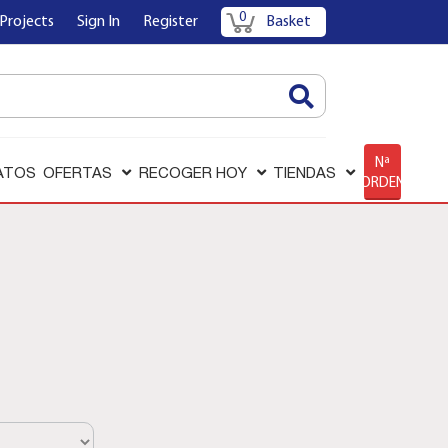
0
Projects
Sign In
Register
Basket
AQUÍ
Nª
ATOS
OFERTAS
RECOGER HOY
TIENDAS
ORDEN