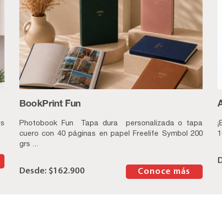
BookPrint Fun
es
Photobook Fun Tapa dura personalizada o tapa
¡
cuero con 40 páginas en papel Freelife Symbol 200
1
grs ...
$
162.900
–
Conoce más