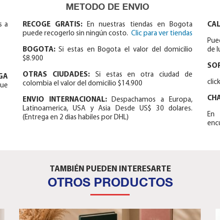
METODO DE ENVIO
s a
RECOGE GRATIS:
En nuestras tiendas en Bogota
CAL
puede recogerlo sin ningún costo.
Clic para ver tiendas
Pue
BOGOTA:
Si estas en Bogota el valor del domicilio
de l
$8.900
SO
OTRAS CIUDADES:
Si estas en otra ciudad de
GA
cli
colombia el valor del domicilio $14.900
que
CH
ENVIO INTERNACIONAL:
Despachamos a Europa,
Latinoamerica, USA y Asia Desde US$ 30 dolares.
En 
(Entrega en 2 dias habiles por DHL)
encu
TAMBIÉN PUEDEN INTERESARTE
OTROS PRODUCTOS