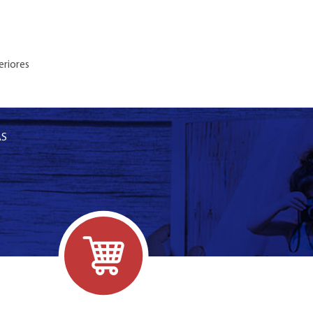
eriores
AS