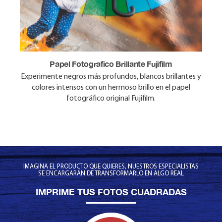
Papel Fotografico Brillante Fujifilm
Papel Fotografico Mate Fujifilm
Experimente negros más profundos, blancos brillantes y
Disfrute de colores vibrantes en el papel fotográfico
original Fujifilm, sin el brillo. La reproducción del color es
colores intensos con un hermoso brillo en el papel
precisa y de aspecto natural.
fotográfico original Fujifilm.
IMAGINA EL PRODUCTO QUE QUIERES, NUESTROS ESPECIALISTAS
SE ENCARGARÁN DE TRANSFORMARLO EN ALGO REAL
IMPRIME TUS FOTOS CUADRADAS