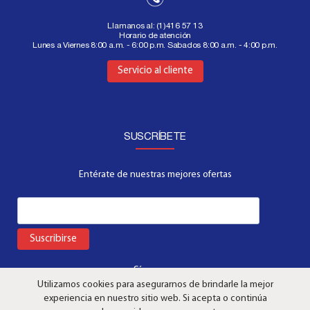
Llamanos al:
(1)416 57 13
Horario de atención
Lunes a Viernes 8:00 a.m. - 6:00 p.m. Sabados 8:00 a.m. - 4:00 p.m.
Aquí
Servicio al cliente
SUSCRÍBETE
Entérate de nuestras mejores ofertas
Suscribirse
Síguenos:
Utilizamos cookies para asegurarnos de brindarle la mejor
experiencia en nuestro sitio web. Si acepta o continúa