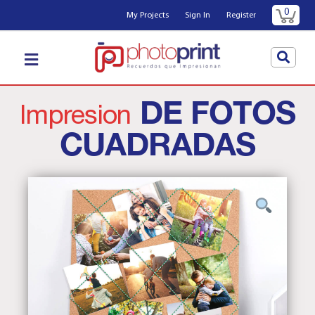
0
My Projects
Sign In
Register
DE FOTOS
Impresion
CUADRADAS