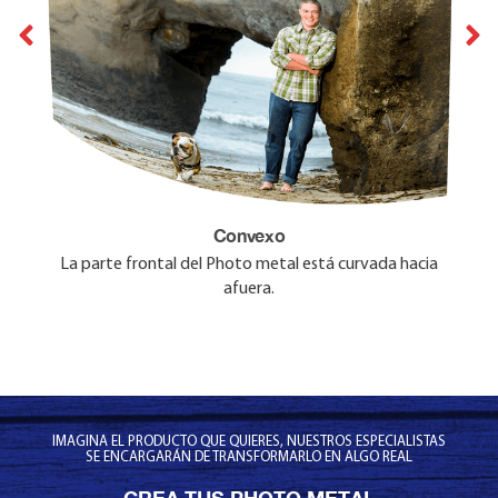
Concavo
Convexo
La parte frontal del Photo Metal está curvada hacia
La parte frontal del Photo metal está curvada hacia
adentro.
afuera.
IMAGINA EL PRODUCTO QUE QUIERES, NUESTROS ESPECIALISTAS
SE ENCARGARÁN DE TRANSFORMARLO EN ALGO REAL