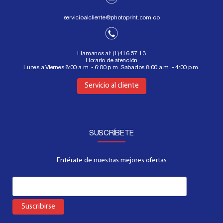
servicioalcliente@photoprint.com.co
Llamanos al:
(1)416 57 13
Horario de atención
Lunes a Viernes 8:00 a.m. - 6:00 p.m. Sabados 8:00 a.m. - 4:00 p.m.
Aquí
Servicio al cliente
SUSCRÍBETE
Entérate de nuestras mejores ofertas
Suscribirse