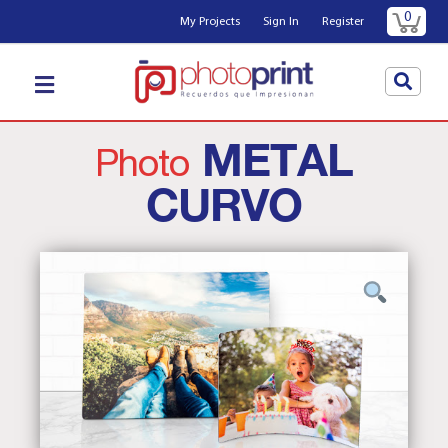
0
My Projects
Sign In
Register
METAL
Photo
CURVO