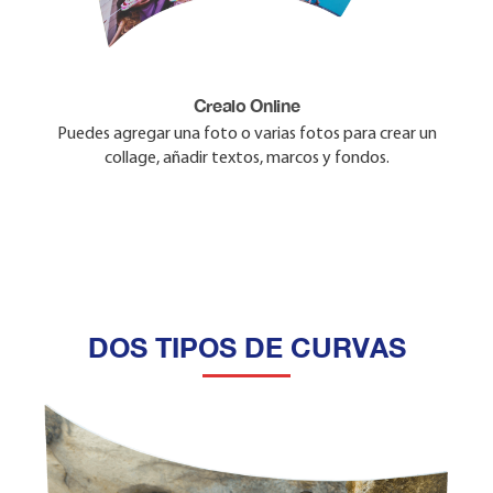
¿Por que Elegir Photo Metal?
Crealo Online
Proceso de Sublimación en aluminio Resistente al Fuego,
Puedes agregar una foto o varias fotos para crear un
collage, añadir textos, marcos y fondos.
Rasguños, Luz UV y Químicos.
¡Para Escritorio!
Los Photo Metal vienen listos para color sobre Mesas y
Escritorios
DOS TIPOS DE CURVAS