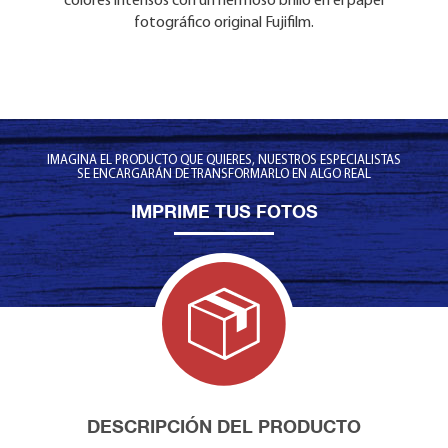
original Fujifilm, sin el brillo. La reproducción del color es
colores intensos con un hermoso brillo en el papel
precisa y de aspecto natural.
fotográfico original Fujifilm.
IMAGINA EL PRODUCTO QUE QUIERES, NUESTROS ESPECIALISTAS
SE ENCARGARÁN DE TRANSFORMARLO EN ALGO REAL
IMPRIME TUS FOTOS
DESCRIPCIÓN DEL PRODUCTO