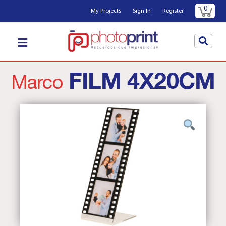
0
My Projects
Sign In
Register
FILM 4X20CM
Marco