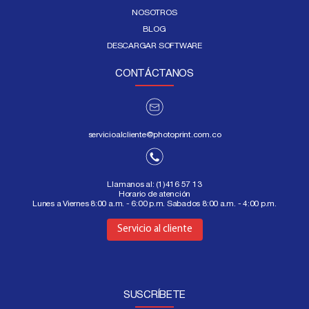
NOSOTROS
BLOG
DESCARGAR SOFTWARE
CONTÁCTANOS
servicioalcliente@photoprint.com.co
Llamanos al:
(1)416 57 13
Horario de atención
Lunes a Viernes 8:00 a.m. - 6:00 p.m. Sabados 8:00 a.m. - 4:00 p.m.
Aquí
Servicio al cliente
SUSCRÍBETE