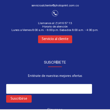
servicioalcliente@photoprint.com.co
Llamanos al:
(1)416 57 13
Horario de atención
Lunes a Viernes 8:00 a.m. - 6:00 p.m. Sabados 8:00 a.m. - 4:00 p.m.
Aquí
Servicio al cliente
SUSCRÍBETE
Entérate de nuestras mejores ofertas
Suscribirse