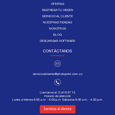
OFERTAS
RASTREAR TU ORDEN
SERVICIO AL CLIENTE
NUESTRAS TIENDAS
NOSOTROS
BLOG
DESCARGAR SOFTWARE
CONTÁCTANOS
servicioalcliente@photoprint.com.co
Llamanos al:
(1)416 57 13
Horario de atención
Lunes a Viernes 8:00 a.m. - 6:00 p.m. Sabados 8:00 a.m. - 4:00 p.m.
Aquí
Servicio al cliente