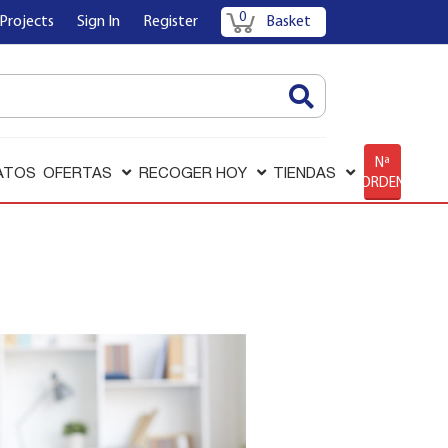
0
Projects
Sign In
Register
Basket
AQUÍ
Nª
ATOS
OFERTAS
RECOGER HOY
TIENDAS
ORDEN