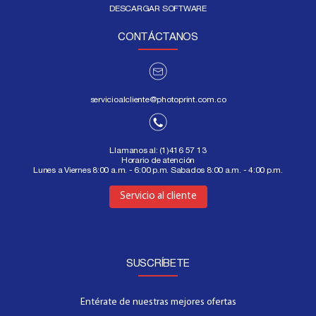
DESCARGAR SOFTWARE
CONTÁCTANOS
servicioalcliente@photoprint.com.co
Llamanos al:
(1)416 57 13
Horario de atención
Lunes a Viernes 8:00 a.m. - 6:00 p.m. Sabados 8:00 a.m. - 4:00 p.m.
Aquí
Servicio al cliente
SUSCRÍBETE
Entérate de nuestras mejores ofertas