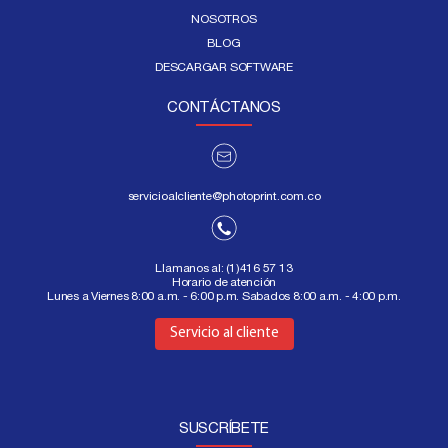
NOSOTROS
BLOG
DESCARGAR SOFTWARE
CONTÁCTANOS
servicioalcliente@photoprint.com.co
Llamanos al:
(1)416 57 13
Horario de atención
Lunes a Viernes 8:00 a.m. - 6:00 p.m. Sabados 8:00 a.m. - 4:00 p.m.
Aquí
Servicio al cliente
SUSCRÍBETE