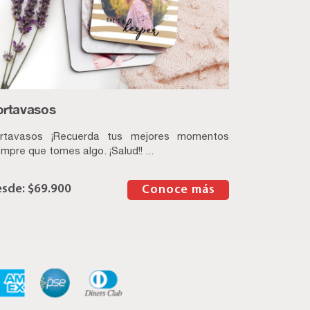
ortavasos
rtavasos ¡Recuerda tus mejores momentos
empre que tomes algo. ¡Salud!! ...
$
69.900
–
Conoce más