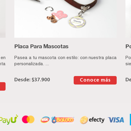
Placa Para Mascotas
P
 en
Pasea a tu mascota con estilo: con nuestra placa
Po
nta
personalizada. ...
si
$
37.900
–
Conoce más