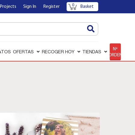
0
Projects
Sign In
Register
Basket
AQUÍ
Nª
ATOS
OFERTAS
RECOGER HOY
TIENDAS
ORDEN