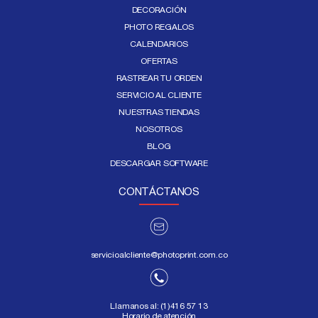
DECORACIÓN
PHOTO REGALOS
CALENDARIOS
OFERTAS
RASTREAR TU ORDEN
SERVICIO AL CLIENTE
NUESTRAS TIENDAS
NOSOTROS
BLOG
DESCARGAR SOFTWARE
CONTÁCTANOS
servicioalcliente@photoprint.com.co
Llamanos al:
(1)416 57 13
Horario de atención