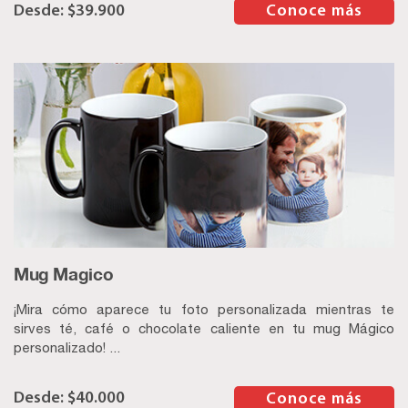
$
39.900
–
Conoce más
Mug Magico
¡Mira cómo aparece tu foto personalizada mientras te
sirves té, café o chocolate caliente en tu mug Mágico
personalizado! ...
$
40.000
–
Conoce más