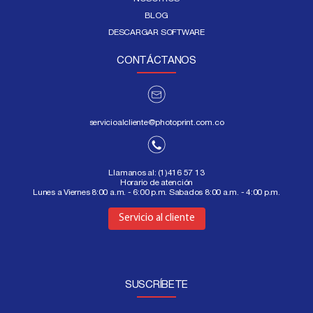
BLOG
DESCARGAR SOFTWARE
CONTÁCTANOS
servicioalcliente@photoprint.com.co
Llamanos al:
(1)416 57 13
Horario de atención
Lunes a Viernes 8:00 a.m. - 6:00 p.m. Sabados 8:00 a.m. - 4:00 p.m.
Aquí
Servicio al cliente
SUSCRÍBETE