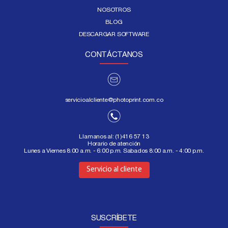
NOSOTROS
BLOG
DESCARGAR SOFTWARE
CONTÁCTANOS
servicioalcliente@photoprint.com.co
Llamanos al:
(1)416 57 13
Horario de atención
Lunes a Viernes 8:00 a.m. - 6:00 p.m. Sabados 8:00 a.m. - 4:00 p.m.
Aquí
Servicio al cliente
SUSCRÍBETE