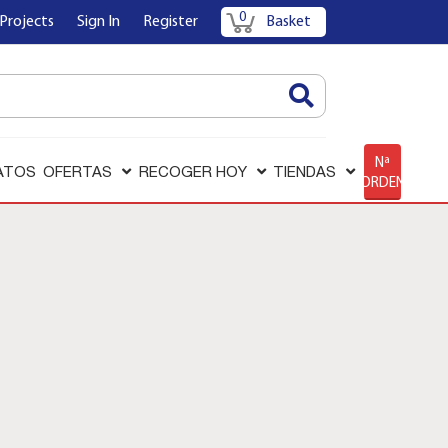
0
Projects
Sign In
Register
Basket
AQUÍ
Nª
ATOS
OFERTAS
RECOGER HOY
TIENDAS
ORDEN