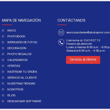
MAPA DE NAVEGACIÓN
CONTÁCTANOS
INICIO
servicioalcliente@photoprint.com
PHOTOBOOK
Llamanos al:
(1)416 57 13
IMPRESIÓN DE FOTOS
Horario de atención
Lunes a Viernes 8:00 a.m. - 6:00 p
DECORACIÓN
Sabados 8:00 a.m. - 4:00 p.m.
Aquí
PHOTO REGALOS
Servicio al cliente
CALENDARIOS
OFERTAS
RASTREAR TU ORDEN
SERVICIO AL CLIENTE
NUESTRAS TIENDAS
NOSOTROS
BLOG
DESCARGAR SOFTWARE