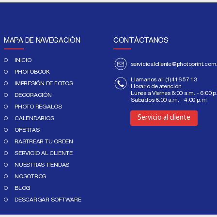
MAPA DE NAVEGACIÓN
CONTÁCTANOS
INICIO
servicioalcliente@photoprint.com
PHOTOBOOK
Llamanos al:
(1)416 57 13
IMPRESIÓN DE FOTOS
Horario de atención
Lunes a Viernes 8:00 a.m. - 6:00 p
DECORACIÓN
Sabados 8:00 a.m. - 4:00 p.m.
Aquí
PHOTO REGALOS
Servicio al cliente
CALENDARIOS
OFERTAS
RASTREAR TU ORDEN
SERVICIO AL CLIENTE
NUESTRAS TIENDAS
NOSOTROS
BLOG
DESCARGAR SOFTWARE