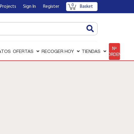
0
Projects
Sign In
Register
Basket
AQUÍ
Nª
ATOS
OFERTAS
RECOGER HOY
TIENDAS
ORDEN