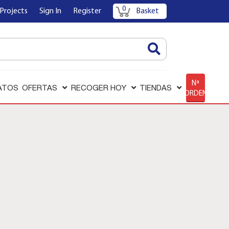
0
Projects
Sign In
Register
Basket
AQUÍ
Nª
ATOS
OFERTAS
RECOGER HOY
TIENDAS
ORDEN