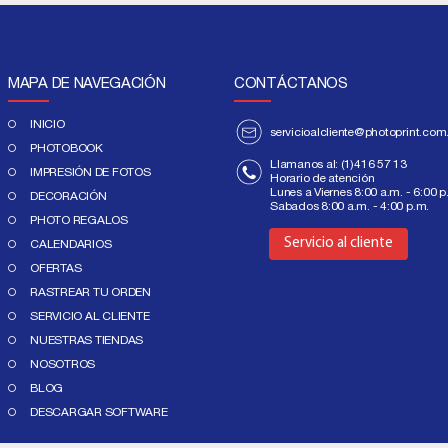
MAPA DE NAVEGACIÓN
CONTÁCTANOS
INICIO
servicioalcliente@photoprint.com
PHOTOBOOK
Llamanos al:
(1)416 57 13
IMPRESIÓN DE FOTOS
Horario de atención
Lunes a Viernes 8:00 a.m. - 6:00 p
DECORACIÓN
Sabados 8:00 a.m. - 4:00 p.m.
Aquí
PHOTO REGALOS
Servicio al cliente
CALENDARIOS
OFERTAS
RASTREAR TU ORDEN
SERVICIO AL CLIENTE
NUESTRAS TIENDAS
NOSOTROS
BLOG
DESCARGAR SOFTWARE