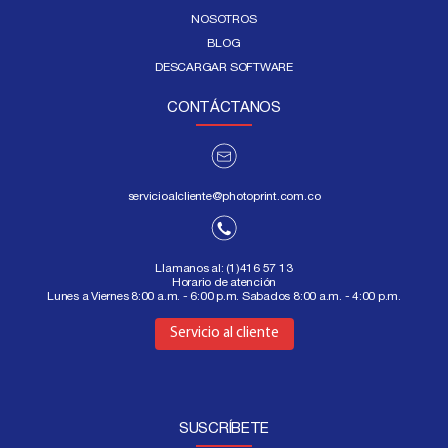
NOSOTROS
BLOG
DESCARGAR SOFTWARE
CONTÁCTANOS
servicioalcliente@photoprint.com.co
Llamanos al:
(1)416 57 13
Horario de atención
Lunes a Viernes 8:00 a.m. - 6:00 p.m. Sabados 8:00 a.m. - 4:00 p.m.
Aquí
Servicio al cliente
SUSCRÍBETE