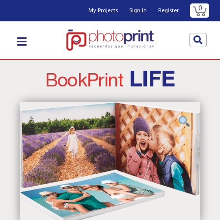
0
My Projects
Sign In
Register
LIFE
BookPrint