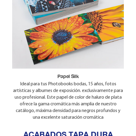
Papel Mate Crystal Archive Fujifilm
Papel Silk
Ideal para tus photobooks de Vacaciones, Familia, libro
Ideal para tus Photobooks bodas, 15 años, fotos
artísticas y albumes de exposición. exclusivamente para
de firmas y corporativo. Este papel incorpora una
uso profesional. Este papel de color de haluro de plata
emulsión de haluro de plata y tecnología de
acopladores y de diseño de capas para ofrecer una
ofrece la gama cromática más amplia de nuestro
reproducción del color mejorada, pureza de blancos, una
catálogo, máxima densidad para negros profundos y
estabilidad de imagen excepcional y una mejor
una excelente saturación cromática
revelación de la fotografía.
ACABADOS TAPA DURA