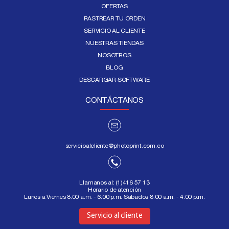
OFERTAS
RASTREAR TU ORDEN
SERVICIO AL CLIENTE
NUESTRAS TIENDAS
NOSOTROS
BLOG
DESCARGAR SOFTWARE
CONTÁCTANOS
servicioalcliente@photoprint.com.co
Llamanos al:
(1)416 57 13
Horario de atención
Lunes a Viernes 8:00 a.m. - 6:00 p.m. Sabados 8:00 a.m. - 4:00 p.m.
Aquí
Servicio al cliente