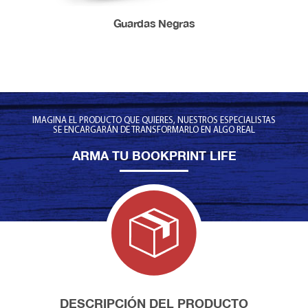
Guardas Blancas
Guardas Negras
IMAGINA EL PRODUCTO QUE QUIERES, NUESTROS ESPECIALISTAS
SE ENCARGARÁN DE TRANSFORMARLO EN ALGO REAL
ARMA TU BOOKPRINT LIFE
DESCRIPCIÓN DEL PRODUCTO