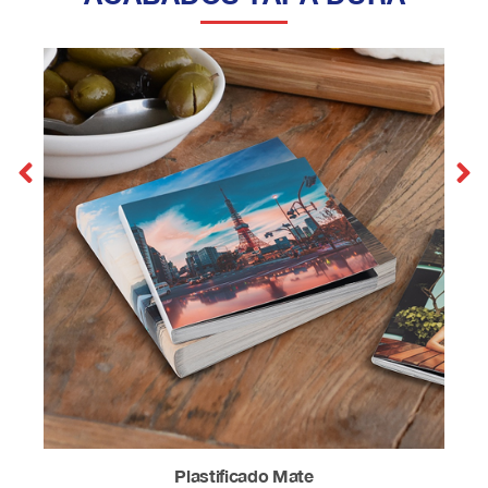
Plastificado Brillante
Plastificado Mate