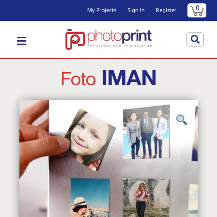
0
My Projects
Sign In
Register
IMAN
Foto