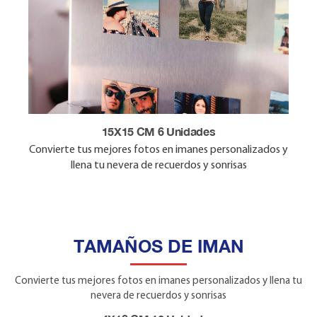
10X10 CM 12 Unidades
15X15 CM 6 Unidades
10X15 CM 9 Unidades
9X11 CM 12 Unidades
4x18 CM 12 Unidades
Convierte tus mejores fotos en imanes personalizados y
Convierte tus mejores fotos en imanes personalizados y
Convierte tus mejores fotos en imanes personalizados y
Convierte tus mejores fotos en imanes personalizados y
Convierte tus mejores fotos en imanes personalizados y
llena tu nevera de recuerdos y sonrisas
llena tu nevera de recuerdos y sonrisas
llena tu nevera de recuerdos y sonrisas
llena tu nevera de recuerdos y sonrisas
llena tu nevera de recuerdos y sonrisas
TAMAÑOS DE IMAN
Convierte tus mejores fotos en imanes personalizados y llena tu
nevera de recuerdos y sonrisas