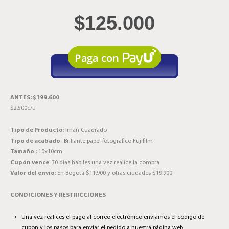
$
125.000
ANTES: $199.600
$2.500c/u
Tipo de Producto
: Imán Cuadrado
Tipo de acabado
: Brillante papel fotografico Fujifilm
Tamaño
: 10x10cm
Cupón vence
: 30 dias hábiles una vez realice la compra
Valor del envío
: En Bogotá $11.900 y otras ciudades $19.900
CONDICIONES Y RESTRICCIONES
Una vez realices el pago al correo electrónico enviamos el codigo de
cupon y los pasos para enviar el pedido a nuestra página web