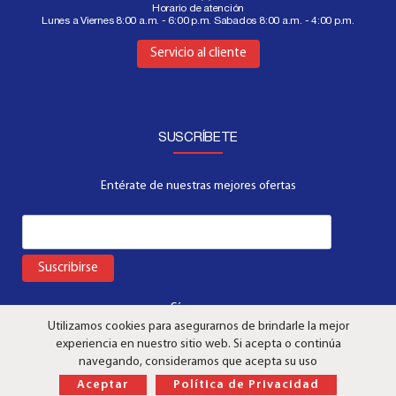
Horario de atención
Lunes a Viernes 8:00 a.m. - 6:00 p.m. Sabados 8:00 a.m. - 4:00 p.m.
Aquí
Servicio al cliente
SUSCRÍBETE
Entérate de nuestras mejores ofertas
Suscribirse
Síguenos:
Utilizamos cookies para asegurarnos de brindarle la mejor
experiencia en nuestro sitio web. Si acepta o continúa
navegando, consideramos que acepta su uso
Aceptar
Política de Privacidad