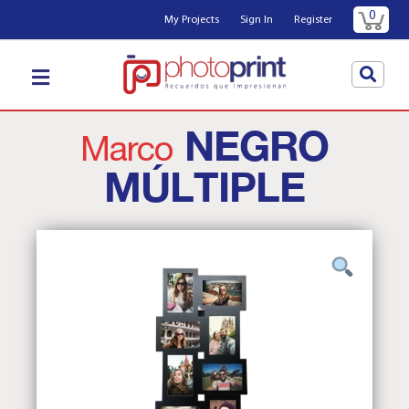
0
My Projects
Sign In
Register
NEGRO
Marco
MÚLTIPLE