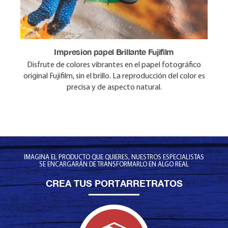
Impresion papel Brillante Fujifilm
Impresion papel mate Fujifilm
Disfrute de colores vibrantes en el papel fotográfico
Disfrute de colores vibrantes en el papel fotográfico
original Fujifilm, sin el brillo. La reproducción del color es
original Fujifilm, sin el brillo. La reproducción del color es
precisa y de aspecto natural.
precisa y de aspecto natural.
IMAGINA EL PRODUCTO QUE QUIERES, NUESTROS ESPECIALISTAS
SE ENCARGARÁN DE TRANSFORMARLO EN ALGO REAL
CREA TUS PORTARRETRATOS