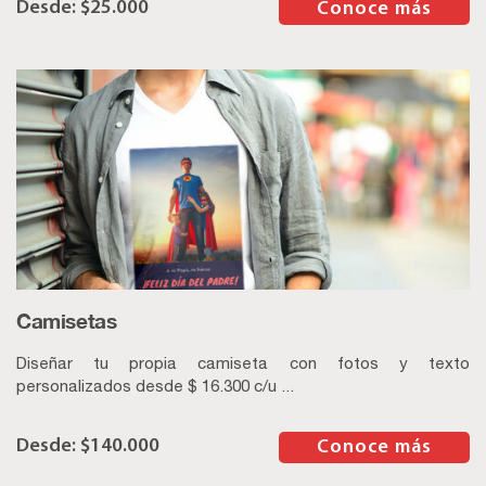
$
25.000
–
Conoce más
Camisetas
Diseñar tu propia camiseta con fotos y texto
personalizados desde $ 16.300 c/u ...
$
140.000
–
Conoce más