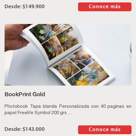
$
149.900
–
Conoce más
BookPrint Gold
Photobook Tapa blanda Personalizada con 40 paginas en
papel Freelife Symbol 200 grs ...
$
143.000
–
Conoce más