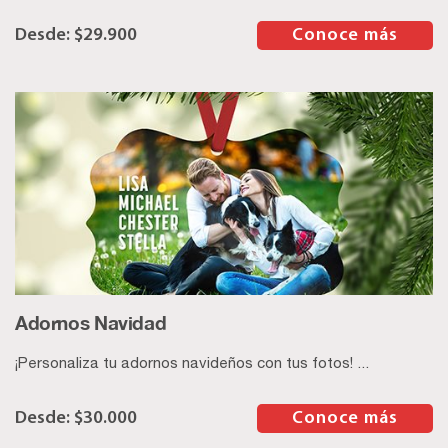
$
29.900
–
Conoce más
Adornos Navidad
¡Personaliza tu adornos navideños con tus fotos! ...
$
30.000
–
Conoce más