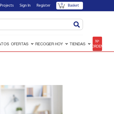
0
Projects
Sign In
Register
Basket
AQUÍ
Nª
ATOS
OFERTAS
RECOGER HOY
TIENDAS
ORDEN