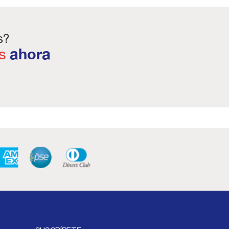
s?
s
ahora