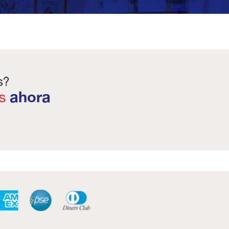
s?
s
ahora