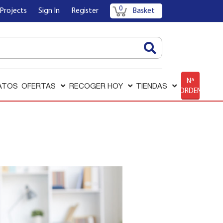
0
Projects
Sign In
Register
Basket
AQUÍ
Nª
ATOS
OFERTAS
RECOGER HOY
TIENDAS
ORDEN