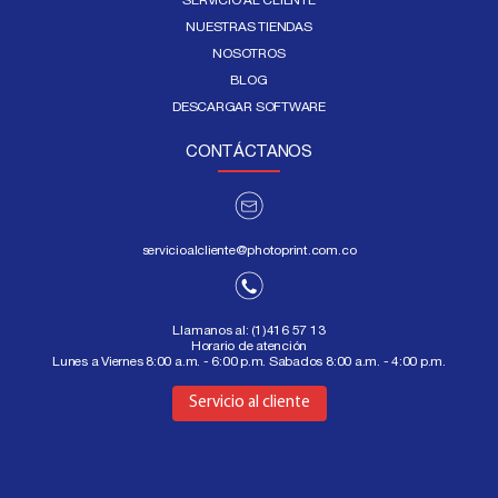
NUESTRAS TIENDAS
NOSOTROS
BLOG
DESCARGAR SOFTWARE
CONTÁCTANOS
servicioalcliente@photoprint.com.co
Llamanos al:
(1)416 57 13
Horario de atención
Lunes a Viernes 8:00 a.m. - 6:00 p.m. Sabados 8:00 a.m. - 4:00 p.m.
Aquí
Servicio al cliente