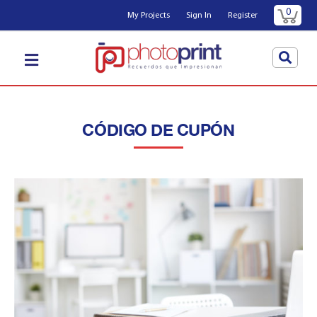
0
My Projects
Sign In
Register
CÓDIGO DE CUPÓN