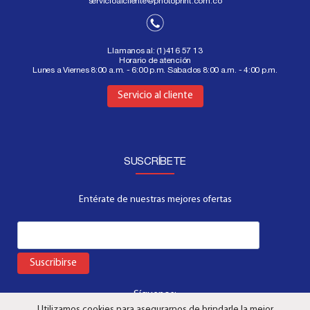
servicioalcliente@photoprint.com.co
Llamanos al:
(1)416 57 13
Horario de atención
Lunes a Viernes 8:00 a.m. - 6:00 p.m. Sabados 8:00 a.m. - 4:00 p.m.
Aquí
Servicio al cliente
SUSCRÍBETE
Entérate de nuestras mejores ofertas
Suscribirse
Síguenos:
Utilizamos cookies para asegurarnos de brindarle la mejor