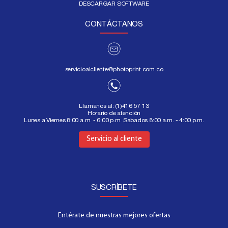
DESCARGAR SOFTWARE
CONTÁCTANOS
servicioalcliente@photoprint.com.co
Llamanos al:
(1)416 57 13
Horario de atención
Lunes a Viernes 8:00 a.m. - 6:00 p.m. Sabados 8:00 a.m. - 4:00 p.m.
Aquí
Servicio al cliente
SUSCRÍBETE
Entérate de nuestras mejores ofertas