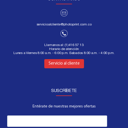
servicioalcliente@photoprint.com.co
Llamanos al:
(1)416 57 13
Horario de atención
Lunes a Viernes 8:00 a.m. - 6:00 p.m. Sabados 8:00 a.m. - 4:00 p.m.
Aquí
Servicio al cliente
SUSCRÍBETE
Entérate de nuestras mejores ofertas