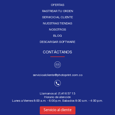
OFERTAS
RASTREAR TU ORDEN
SERVICIO AL CLIENTE
NUESTRAS TIENDAS
NOSOTROS
BLOG
DESCARGAR SOFTWARE
CONTÁCTANOS
servicioalcliente@photoprint.com.co
Llamanos al:
(1)416 57 13
Horario de atención
Lunes a Viernes 8:00 a.m. - 6:00 p.m. Sabados 8:00 a.m. - 4:00 p.m.
Aquí
Servicio al cliente