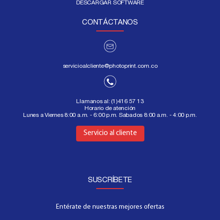
DESCARGAR SOFTWARE
CONTÁCTANOS
servicioalcliente@photoprint.com.co
Llamanos al:
(1)416 57 13
Horario de atención
Lunes a Viernes 8:00 a.m. - 6:00 p.m. Sabados 8:00 a.m. - 4:00 p.m.
Aquí
Servicio al cliente
SUSCRÍBETE
Entérate de nuestras mejores ofertas