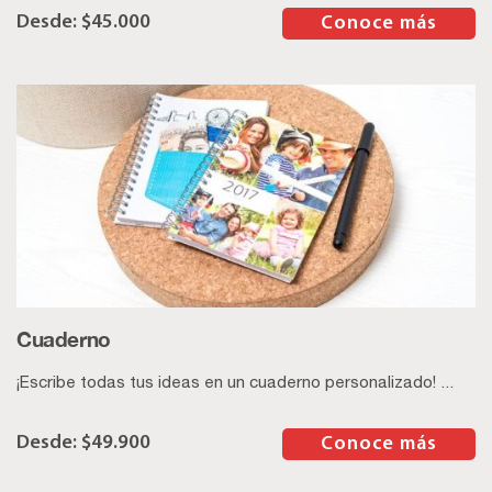
$
45.000
–
Conoce más
Cuaderno
¡Escribe todas tus ideas en un cuaderno personalizado! ...
$
49.900
–
Conoce más