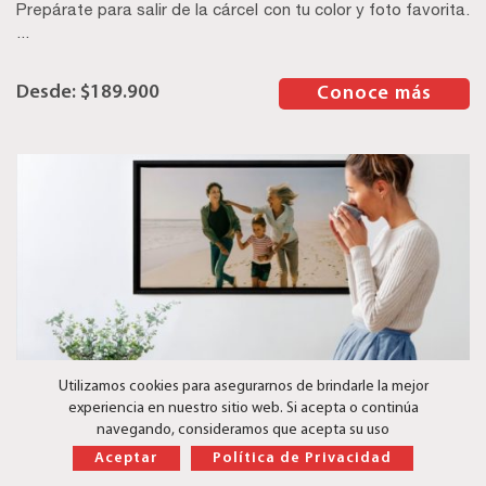
Prepárate para salir de la cárcel con tu color y foto favorita.
...
$
189.900
–
Conoce más
Utilizamos cookies para asegurarnos de brindarle la mejor
Photo Flotante
experiencia en nuestro sitio web. Si acepta o continúa
navegando, consideramos que acepta su uso
¿Necesitas ayuda?
Completa la elegancia de tu fotografía con un precioso
Aceptar
Política de Privacidad
Flotante. ...