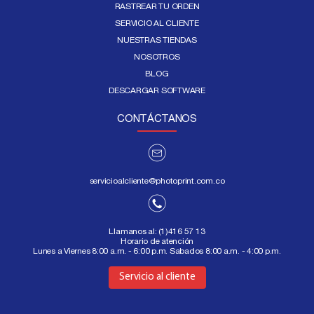
RASTREAR TU ORDEN
SERVICIO AL CLIENTE
NUESTRAS TIENDAS
NOSOTROS
BLOG
DESCARGAR SOFTWARE
CONTÁCTANOS
servicioalcliente@photoprint.com.co
Llamanos al:
(1)416 57 13
Horario de atención
Lunes a Viernes 8:00 a.m. - 6:00 p.m. Sabados 8:00 a.m. - 4:00 p.m.
Aquí
Servicio al cliente