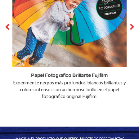
Papel Fotografico Brillante Fujifilm
Papel Fotografico Mate Fujifilm
Experimente negros más profundos, blancos brillantes y
Disfrute de colores vibrantes en el papel fotográfico
original Fujifilm, sin el brillo. La reproducción del color es
colores intensos con un hermoso brillo en el papel
precisa y de aspecto natural.
fotográfico original Fujifilm.