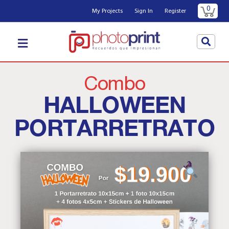
0
My Projects
Sign In
Register
Combo
HALLOWEEN
PORTARRETRATO