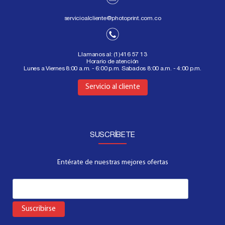
servicioalcliente@photoprint.com.co
Llamanos al:
(1)416 57 13
Horario de atención
Lunes a Viernes 8:00 a.m. - 6:00 p.m. Sabados 8:00 a.m. - 4:00 p.m.
Aquí
Servicio al cliente
SUSCRÍBETE
Entérate de nuestras mejores ofertas
Suscribirse