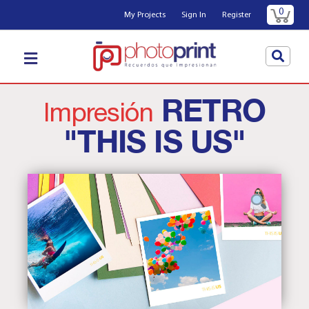
0
My Projects
Sign In
Register
RETRO
Impresión
"THIS IS US"