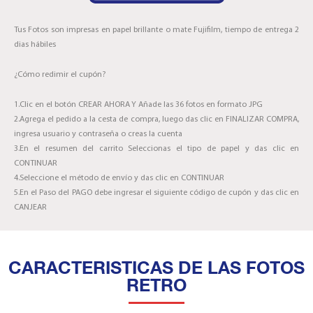
Tus Fotos son impresas en papel brillante o mate Fujifilm, tiempo de entrega 2
dias hábiles
¿Cómo redimir el cupón?
1.Clic en el botón CREAR AHORA Y Añade las 36 fotos en formato JPG
2.Agrega el pedido a la cesta de compra, luego das clic en FINALIZAR COMPRA,
ingresa usuario y contraseña o creas la cuenta
3.En el resumen del carrito Seleccionas el tipo de papel y das clic en
CONTINUAR
4.Seleccione el método de envío y das clic en CONTINUAR
5.En el Paso del PAGO debe ingresar el siguiente código de cupón y das clic en
CANJEAR
CARACTERISTICAS DE LAS FOTOS
RETRO