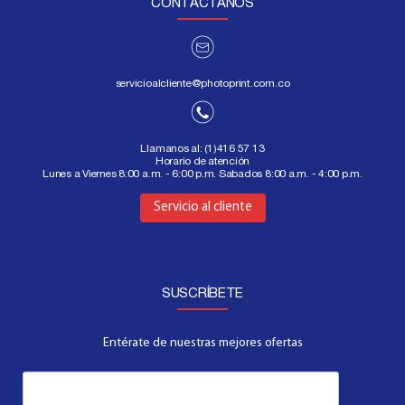
CONTÁCTANOS
servicioalcliente@photoprint.com.co
Llamanos al:
(1)416 57 13
Horario de atención
Lunes a Viernes 8:00 a.m. - 6:00 p.m. Sabados 8:00 a.m. - 4:00 p.m.
Aquí
Servicio al cliente
SUSCRÍBETE
Entérate de nuestras mejores ofertas