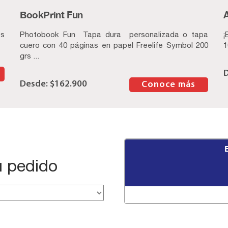
BookPrint Fun
es
Photobook Fun Tapa dura personalizada o tapa
¡
cuero con 40 páginas en papel Freelife Symbol 200
1
grs ...
$
162.900
–
Conoce más
 pedido