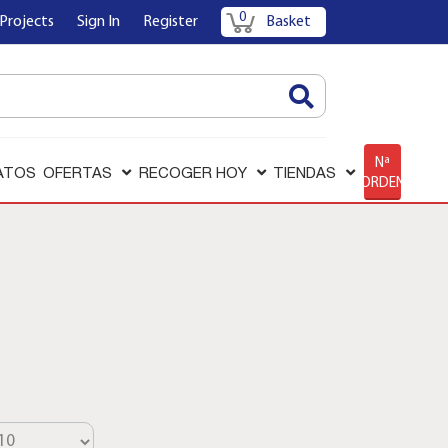
0
Projects
Sign In
Register
Basket
AQUÍ
Nª
ATOS
OFERTAS
RECOGER HOY
TIENDAS
ORDEN