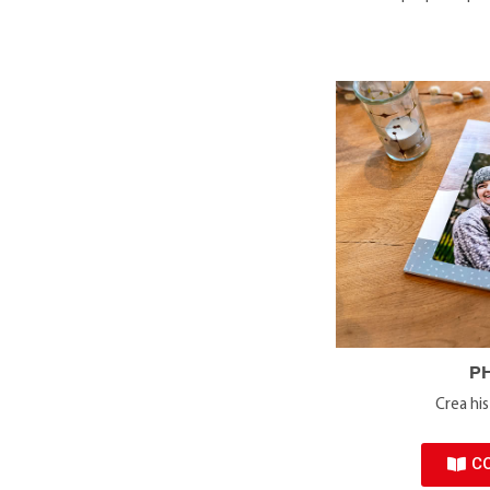
P
Crea his
C