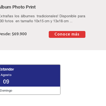
Album Photo Print
Extrañas los álbumes tradicionales! Disponible para
00 fotos en tamaño 10x15 cm y 13x18 cm ...
$
69.900
–
Conoce más
Estandar
Agosto
09
Domingo