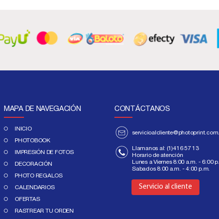
MAPA DE NAVEGACIÓN
CONTÁCTANOS
INICIO
servicioalcliente@photoprint.com
PHOTOBOOK
Llamanos al:
(1)416 57 13
IMPRESIÓN DE FOTOS
Horario de atención
Lunes a Viernes 8:00 a.m. - 6:00 p
DECORACIÓN
Sabados 8:00 a.m. - 4:00 p.m.
Aquí
PHOTO REGALOS
Servicio al cliente
CALENDARIOS
OFERTAS
RASTREAR TU ORDEN