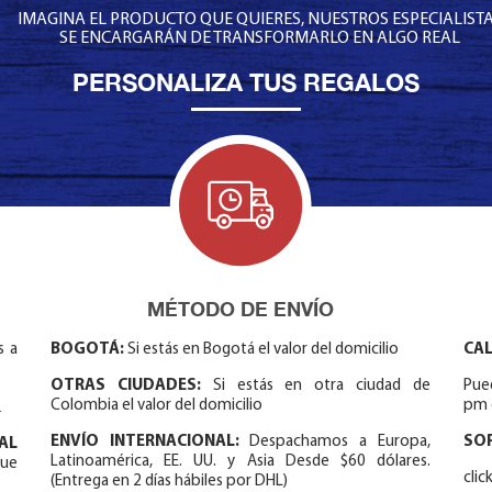
IMAGINA EL PRODUCTO QUE QUIERES, NUESTROS ESPECIALIST
SE ENCARGARÁN DE TRANSFORMARLO EN ALGO REAL
PERSONALIZA TUS REGALOS
MÉTODO DE ENVÍO
s a
BOGOTÁ:
Si estás en Bogotá el valor del domicilio
CAL
OTRAS CIUDADES:
Si estás en otra ciudad de
Pue
.
Colombia el valor del domicilio
pm 
ENVÍO INTERNACIONAL:
Despachamos a Europa,
SO
AL
Latinoamérica, EE. UU. y Asia Desde $60 dólares.
que
cli
(Entrega en 2 días hábiles por DHL)