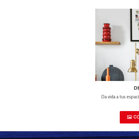
D
Da vida a tus espa
C