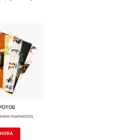
 FOTOS
y revive momentos
AHORA