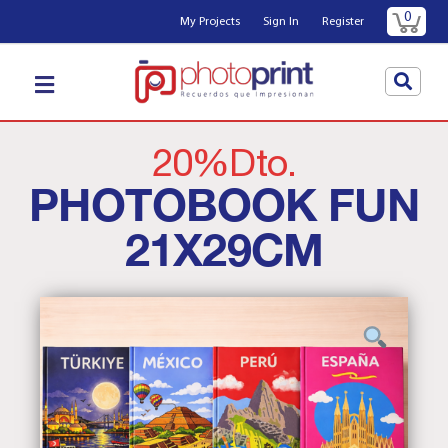
0
My Projects
Sign In
Register
20%Dto.
PHOTOBOOK FUN
21X29CM