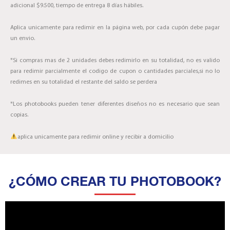
adicional $9.500, tiempo de entrega 8 días hábiles.
Aplica unicamente para redimir en la página web, por cada cupón debe pagar
un envio.
*Si compras mas de 2 unidades debes redimirlo en su totalidad, no es valido
para redimir parcialmente el codigo de cupon o cantidades parciales,si no lo
redimes en su totalidad el restante del saldo se perdera
*Los photobooks pueden tener diferentes diseños no es necesario que sean
copias.
aplica unicamente para redimir online y recibir a domicilio
¿CÓMO CREAR TU PHOTOBOOK?