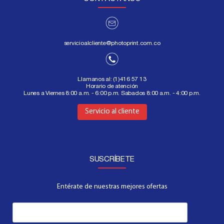
servicioalcliente@photoprint.com.co
Llamanos al:
(1)416 57 13
Horario de atención
Lunes a Viernes 8:00 a.m. - 6:00 p.m. Sabados 8:00 a.m. - 4:00 p.m.
Aquí
Servicio al cliente
SUSCRÍBETE
Entérate de nuestras mejores ofertas