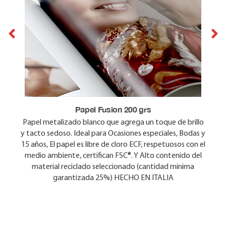
Freelife Symbol 200 grs
Papel Fusion 200 grs
Un papel clásico y liso semi mate, ideal para tus álbumes
Papel metalizado blanco que agrega un toque de brillo
y tacto sedoso. Ideal para Ocasiones especiales, Bodas y
familiares, Vacaciones, Libro de firmas, anuarios y Bebes,
15 años, El papel es libre de cloro ECF, respetuosos con el
es Ambientalmente amigable y libre de cloro ECF,
certifican FSC®, con contenido de material reciclado en
medio ambiente, certifican FSC®. Y Alto contenido del
material reciclado seleccionado (cantidad mínima
un 40%. HECHO EN ITALIA
garantizada 25%) HECHO EN ITALIA