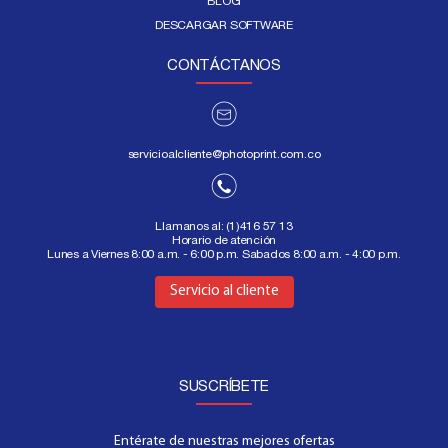
BLOG
DESCARGAR SOFTWARE
CONTÁCTANOS
servicioalcliente@photoprint.com.co
Llamanos al:
(1)416 57 13
Horario de atención
Lunes a Viernes 8:00 a.m. - 6:00 p.m. Sabados 8:00 a.m. - 4:00 p.m.
Aquí
Servicio al cliente
SUSCRÍBETE
Entérate de nuestras mejores ofertas