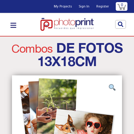
0
My Projects
Sign In
Register
DE FOTOS
Combos
13X18CM