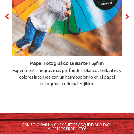
Papel Fotografico Brillante Fujifilm
Papel Fotografico Mate Fujifilm
Experimente negros más profundos, blancos brillantes y
Disfrute de colores vibrantes en el papel fotográfico
original Fujifilm, sin el brillo. La reproducción del color es
colores intensos con un hermoso brillo en el papel
precisa y de aspecto natural.
fotográfico original Fujifilm.
CON SOLO DAR UN CLICK PUEDES ADQUIRIR MUY FÁCIL
NUESTROS PRODUCTOS