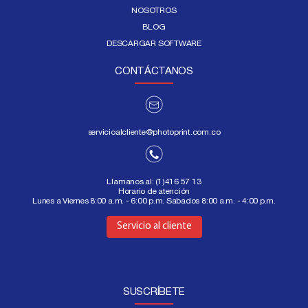
NOSOTROS
BLOG
DESCARGAR SOFTWARE
CONTÁCTANOS
servicioalcliente@photoprint.com.co
Llamanos al:
(1)416 57 13
Horario de atención
Lunes a Viernes 8:00 a.m. - 6:00 p.m. Sabados 8:00 a.m. - 4:00 p.m.
Aquí
Servicio al cliente
SUSCRÍBETE