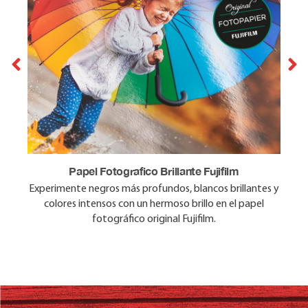
Papel Fotografico Brillante Fujifilm
Papel Fotografico Mate Fujifilm
Experimente negros más profundos, blancos brillantes y
Disfrute de colores vibrantes en el papel fotográfico
original Fujifilm, sin el brillo. La reproducción del color es
colores intensos con un hermoso brillo en el papel
precisa y de aspecto natural.
fotográfico original Fujifilm.