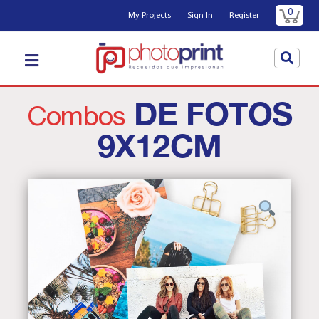
0
My Projects
Sign In
Register
DE FOTOS
Combos
9X12CM